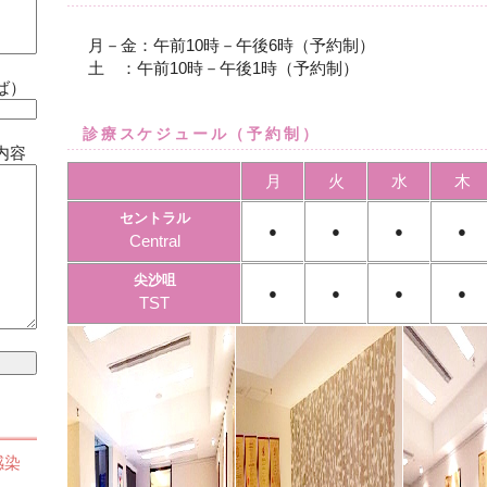
月－金：午前10時－午後6時（予約制）
土 ：午前10時－午後1時（予約制）
ば）
診療スケジュール（予約制）
内容
月
火
水
木
セントラル
●
●
●
●
Central
尖沙咀
●
●
●
●
TST
感染