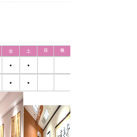
日
祝
金
土
●
●
●
●