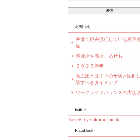
お知らせ
香港で現在流行している夏季
症
蕁麻疹や湿疹、あせも
２０２６新年
高血圧とは？その予防と医師
談すべきタイミング
ワークライフバランスの大切
twitter
Tweets by sakuraclinichk
FaceBook