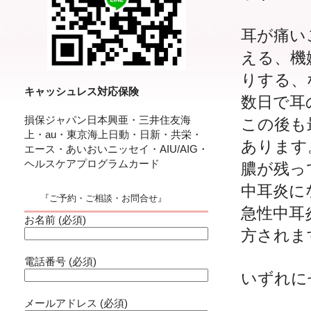
耳が痛い
える、機
りする、
キャッシュレス対応保険
数日で耳
損保ジャパン日本興亜・三井住友海
この後も
上・au・東京海上日動・日新・共栄・
あります
エース・あいおいニッセイ・AIU/AIG・
ヘルスケアプログラムカード
膿が残っ
中耳炎に
『ご予約・ご相談・お問合せ』
急性中耳
お名前 (必須)
方されま
電話番号 (必須)
いずれに
メールアドレス (必須)