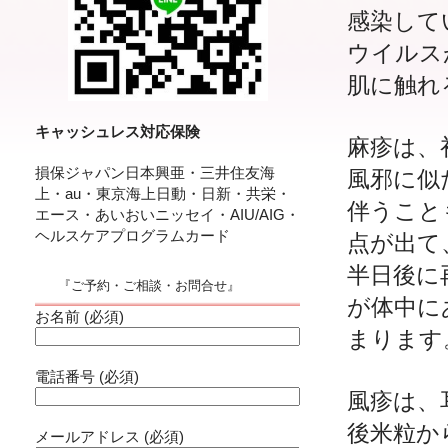
感染して
ウイルス
肌に触れ
キャッシュレス対応保険
麻疹は、
損保ジャパン日本興亜・三井住友海
風邪に似
上・au・東京海上日動・日新・共栄・
伴うこと
エース・あいおいニッセイ・AIU/AIG・
ヘルスケアプログラムカード
点が出て
半日後に
『ご予約・ご相談・お問合せ』
が体中に
お名前 (必須)
まります
電話番号 (必須)
風疹は、
後米粒か
メールアドレス (必須)