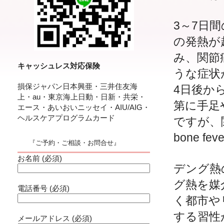
3～7日間
の発熱が
み、関節
キャッシュレス対応保険
うな症状
損保ジャパン日本興亜・三井住友海
4日後か
上・au・東京海上日動・日新・共栄・
第に手足
エース・あいおいニッセイ・AIU/AIG・
ヘルスケアプログラムカード
ですが、
bone 
『ご予約・ご相談・お問合せ』
お名前 (必須)
デング熱
グ熱を媒
電話番号 (必須)
く都市や
する習性
メールアドレス (必須)