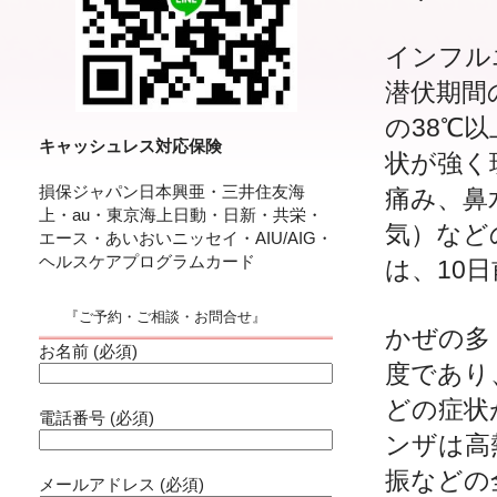
インフル
潜伏期間
の38℃
キャッシュレス対応保険
状が強く
損保ジャパン日本興亜・三井住友海
痛み、鼻
上・au・東京海上日動・日新・共栄・
気）など
エース・あいおいニッセイ・AIU/AIG・
ヘルスケアプログラムカード
は、10
『ご予約・ご相談・お問合せ』
かぜの多
お名前 (必須)
度であり
どの症状
電話番号 (必須)
ンザは高
振などの
メールアドレス (必須)