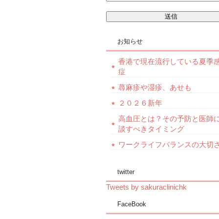
お知らせ
香港で現在流行している夏季
症
蕁麻疹や湿疹、あせも
２０２６新年
高血圧とは？その予防と医師
談すべきタイミング
ワークライフバランスの大切
twitter
Tweets by sakuraclinichk
FaceBook