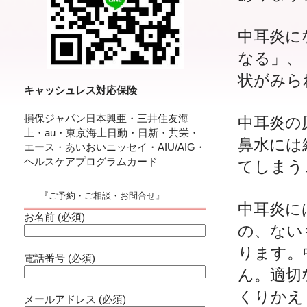
中耳炎に
なる」、
状がみら
キャッシュレス対応保険
損保ジャパン日本興亜・三井住友海
中耳炎の
上・au・東京海上日動・日新・共栄・
鼻水には
エース・あいおいニッセイ・AIU/AIG・
ヘルスケアプログラムカード
てしまう
『ご予約・ご相談・お問合せ』
中耳炎に
お名前 (必須)
の、ない
ります。
電話番号 (必須)
ん。適切
くりかえ
メールアドレス (必須)