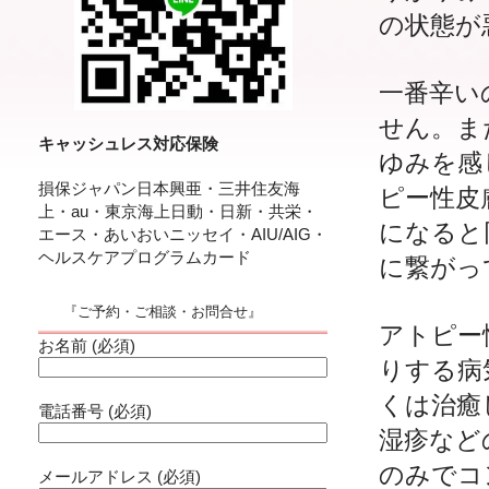
の状態が
一番辛い
せん。ま
キャッシュレス対応保険
ゆみを感
損保ジャパン日本興亜・三井住友海
ピー性皮
上・au・東京海上日動・日新・共栄・
になると
エース・あいおいニッセイ・AIU/AIG・
ヘルスケアプログラムカード
に繋がっ
『ご予約・ご相談・お問合せ』
アトピー
お名前 (必須)
りする病
くは治癒
電話番号 (必須)
湿疹など
のみでコ
メールアドレス (必須)