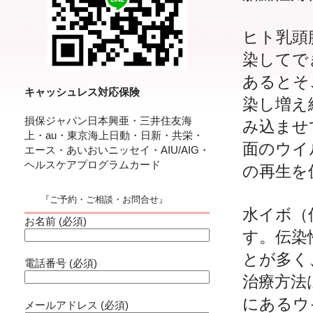
ヒト乳頭
染してで
あるとそ
キャッシュレス対応保険
染し増え
損保ジャパン日本興亜・三井住友海
み込ませ
上・au・東京海上日動・日新・共栄・
面のウイ
エース・あいおいニッセイ・AIU/AIG・
ヘルスケアプログラムカード
の再生を
『ご予約・ご相談・お問合せ』
水イボ（
お名前 (必須)
す。伝染
とが多く
電話番号 (必須)
治療方法
にあるウ
メールアドレス (必須)