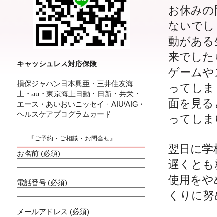
お休みの
ない
でし
動がある
来でした
キャッシュレス対応保険
ゲームや
損保ジャパン日本興亜・三井住友海
ってしま
上・au・東京海上日動・日新・共栄・
面を見る
エース・あいおいニッセイ・AIU/AIG・
ヘルスケアプログラムカード
ってしま
『ご予約・ご相談・お問合せ』
翌日に学
お名前 (必須)
遅く
とも
使用をや
電話番号 (必須)
くりに努
メールアドレス (必須)