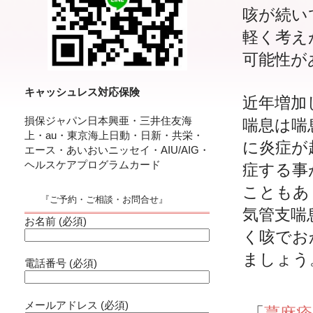
咳が続い
軽く考え
可能性が
キャッシュレス対応保険
近年増加
損保ジャパン日本興亜・三井住友海
喘息は喘
上・au・東京海上日動・日新・共栄・
に炎症が
エース・あいおいニッセイ・AIU/AIG・
ヘルスケアプログラムカード
症する事
こともあ
『ご予約・ご相談・お問合せ』
気管支喘
お名前 (必須)
く咳でお
ましょう
電話番号 (必須)
メールアドレス (必須)