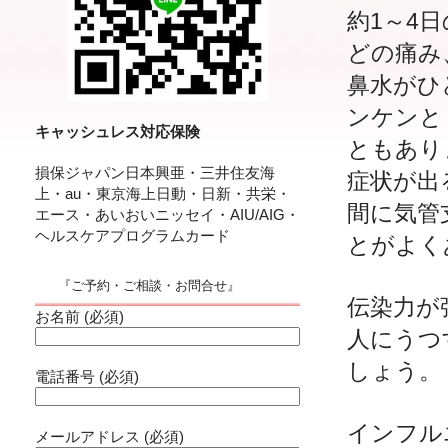
約1～4
どの痛み
鼻水がひ
ンケンと
キャッシュレス対応保険
ともあり
損保ジャパン日本興亜・三井住友海
症状が出
上・au・東京海上日動・日新・共栄・
間に気管
エース・あいおいニッセイ・AIU/AIG・
ヘルスケアプログラムカード
とがよく
『ご予約・ご相談・お問合せ』
伝染力が
お名前 (必須)
人にうつ
しょう。
電話番号 (必須)
インフル
メールアドレス (必須)