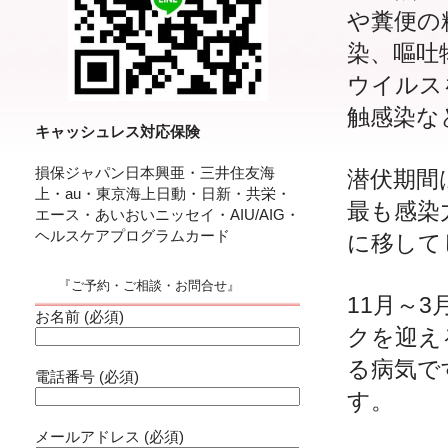
や糞便の
染、嘔吐
ウイルス
触感染な
キャッシュレス対応保険
損保ジャパン日本興亜・三井住友海
潜伏期間
上・au・東京海上日動・日新・共栄・
最も感染
エース・あいおいニッセイ・AIU/AIG・
ヘルスケアプログラムカード
に移して
『ご予約・ご相談・お問合せ』
11月～
お名前 (必須)
クを迎え
る病気で
電話番号 (必須)
す。
メールアドレス (必須)