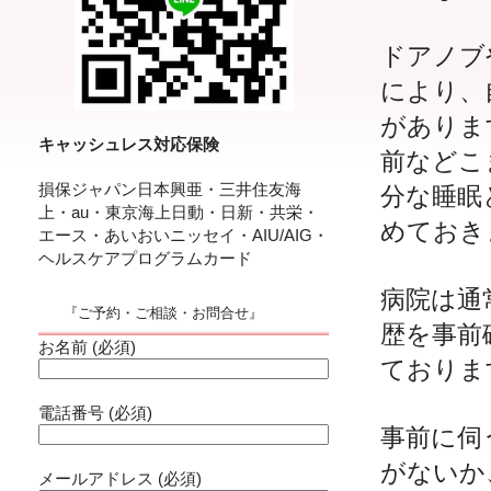
ドアノブ
により、
がありま
キャッシュレス対応保険
前などこ
損保ジャパン日本興亜・三井住友海
分な睡眠
上・au・東京海上日動・日新・共栄・
めておき
エース・あいおいニッセイ・AIU/AIG・
ヘルスケアプログラムカード
病院は通
『ご予約・ご相談・お問合せ』
歴を事前
お名前 (必須)
ておりま
電話番号 (必須)
事前に伺
がないか
メールアドレス (必須)