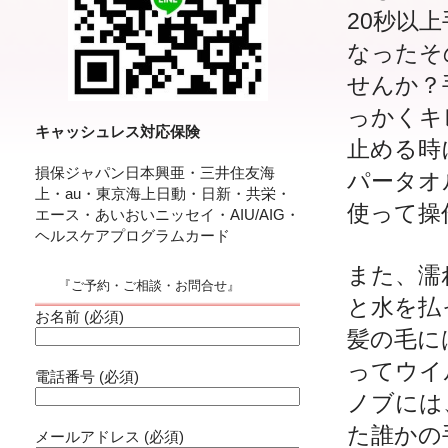
20秒以
なったそ
せんか？
っかくキ
キャッシュレス対応保険
止める時
損保ジャパン日本興亜・三井住友海
パータオ
上・au・東京海上日動・日新・共栄・
使って操
エース・あいおいニッセイ・AIU/AIG・
ヘルスケアプログラムカード
また、濡
『ご予約・ご相談・お問合せ』
と水を払
お名前 (必須)
髪の毛に
ってウイ
電話番号 (必須)
ノブには
た誰かの
メールアドレス (必須)