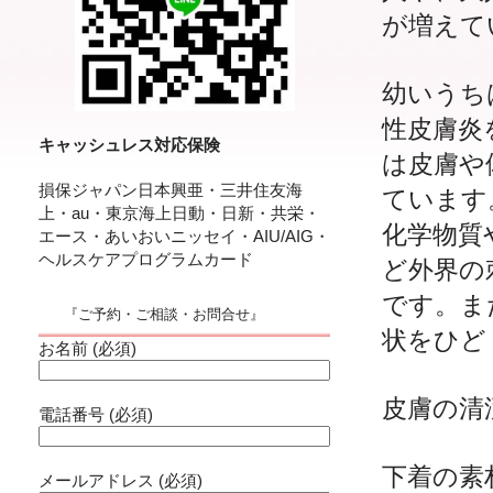
が増えて
幼いうち
性皮膚炎
キャッシュレス対応保険
は皮膚や
損保ジャパン日本興亜・三井住友海
ています
上・au・東京海上日動・日新・共栄・
化学物質
エース・あいおいニッセイ・AIU/AIG・
ヘルスケアプログラムカード
ど外界の
です。ま
『ご予約・ご相談・お問合せ』
状をひど
お名前 (必須)
皮膚の清
電話番号 (必須)
下着の素
メールアドレス (必須)