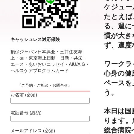
ケジュー
たとえば
る、週に
慣が大き
キャッシュレス対応保険
ず、適度
損保ジャパン日本興亜・三井住友海
上・au・東京海上日動・日新・共栄・
ワークラ
エース・あいおいニッセイ・AIU/AIG・
ヘルスケアプログラムカード
心身の健
ペースを
『ご予約・ご相談・お問合せ』
う。
お名前 (必須)
本日は国
電話番号 (必須)
ります。
総合病院
メールアドレス (必須)