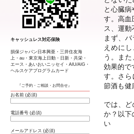
と心臓病
す。高血
ス、運動
まず、バ
キャッシュレス対応保険
えめにし
損保ジャパン日本興亜・三井住友海
う。また
上・au・東京海上日動・日新・共栄・
エース・あいおいニッセイ・AIU/AIG・
効果的で
ヘルスケアプログラムカード
す。さら
節酒も健
『ご予約・ご相談・お問合せ』
お名前 (必須)
では、ど
電話番号 (必須)
か？以下
い
メールアドレス (必須)