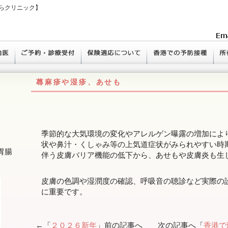
らクリニック】
蕁麻疹や湿疹、あせも
季節的な大気環境の変化やアレルゲン曝露の増加によ
状や鼻汁・くしゃみ等の上気道症状がみられやすい時
胃腸
伴う皮膚バリア機能の低下から、あせもや皮膚炎も生
皮膚の色調や湿潤度の確認、呼吸音の聴診など実際の
に重要です。
←「
２０２６新年
」前の記事へ 次の記事へ「
香港で