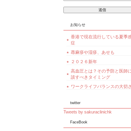
お知らせ
香港で現在流行している夏季
症
蕁麻疹や湿疹、あせも
２０２６新年
高血圧とは？その予防と医師
談すべきタイミング
ワークライフバランスの大切
twitter
Tweets by sakuraclinichk
FaceBook