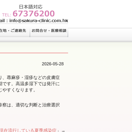
2026-05-28
り、蕁麻疹・湿疹などの皮膚症
期です。高温多湿下では発汗に
じやすくなります。
診察は、適切な判断と治療選択
現在流行している夏季感染症
」→