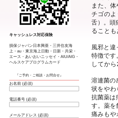
また、体
チゴのよ
舌）。頭
ることも
キャッシュレス対応保険
損保ジャパン日本興亜・三井住友海
風邪と違
上・au・東京海上日動・日新・共栄・
特徴です
エース・あいおいニッセイ・AIU/AIG・
ヘルスケアプログラムカード
してから
『ご予約・ご相談・お問合せ』
溶連菌の
お名前 (必須)
状をやわ
抗菌薬は
電話番号 (必須)
す。薬を
痛みもや
メールアドレス (必須)