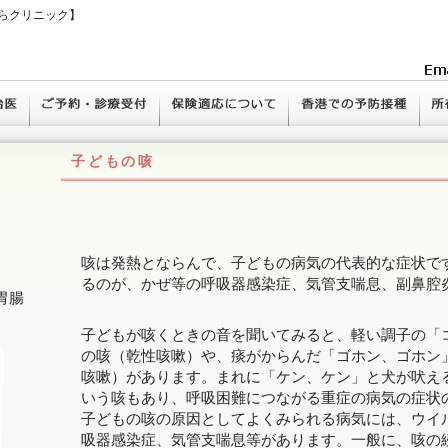
らクリニック】
子どもの咳
咳は発熱とならんで、子どもの病気の代表的な症状で
るのが、かぜ等の呼吸器感染症、気管支喘息、副鼻腔
胃腸
子どもが咳くときの音を聞いてみると、軽い調子の「
の咳（乾性咳嗽）や、痰がからんだ「ゴホン、ゴホン
咳嗽）があります。まれに「ケン、ケン」と犬が吠え
いう咳もあり、呼吸困難につながる重症の病気の症状
子どもの咳の原因としてよくみられる病気には、ウイ
吸器感染症、気管支喘息等があります。一般に、咳の