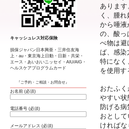
あります
く、腫れ
から唾液
の、酸っ
キャッシュレス対応保険
べ物は避
損保ジャパン日本興亜・三井住友海
ば、感染
上・au・東京海上日動・日新・共栄・
特になく
エース・あいおいニッセイ・AIU/AIG・
ヘルスケアプログラムカード
を使用す
『ご予約・ご相談・お問合せ』
おたふく
お名前 (必須)
やすい状
防げる病
電話番号 (必須)
おとして
ければな
メールアドレス (必須)